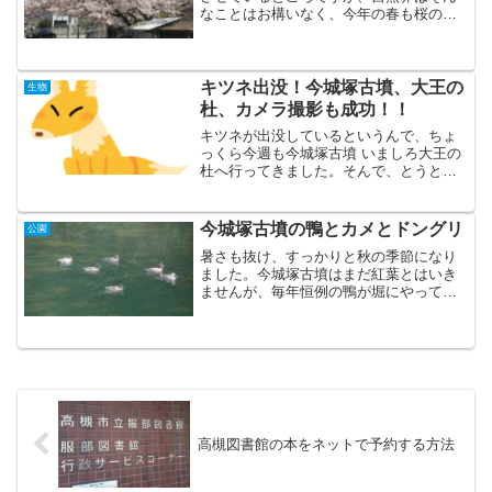
なことはお構いなく、今年の春も桜の季
節となりました。日曜日、今城塚古墳も
すでに桜が満開でした。
キツネ出没！今城塚古墳、大王の
生物
杜、カメラ撮影も成功！！
キツネが出没しているというんで、ちょ
っくら今週も今城塚古墳 いましろ大王の
杜へ行ってきました。そんで、とうとう
キツネと出会うことができました！！行
ってみるもんですね。
今城塚古墳の鴨とカメとドングリ
公園
暑さも抜け、すっかりと秋の季節になり
ました。今城塚古墳はまだ紅葉とはいき
ませんが、毎年恒例の鴨が堀にやって来
てました。秋を感じます。
高槻図書館の本をネットで予約する方法