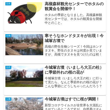
高槻森林観光センターでホタルの
自然
観賞会を開催中！
ホタルの季節となりました。高槻森林観
光センターでは、ホタルの観賞会を開催
中とのこと。
寒そうなホンドタヌキが出現！今
生物
城塚古墳で
高槻の野生生物シリーズ！今回はホンド
タヌキ。野生のタヌキは何度か見ていま
すが、高槻でタヌキを見つけたのは初！
今城塚古墳（いましろ大王の杜）
自然
に季節外れの桜の花が
今城塚古墳（いましろ大王の杜）に行っ
て見たら、なんと季節外れの桜の花が！
こんな季節にどうしちゃったんだろう？
今城塚古墳はすでに桜が満開！
公園
新型コロナウイルスが全世界を大混乱に
させているところですが、自然界はそん