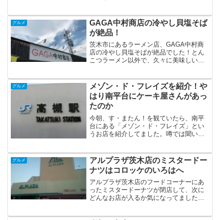
GAGA中村商店の冷やし貝塩そば
グルメ
が絶品！
茨木市にあるラーメン店、GAGA中村商
店の冷やし貝塩そばが絶品でした！とん
こつラーメン以外で、久々に美味しいと
唸らせたラーメン！
メゾン・ド・フレイズを紹介！や
グルメ
はり南平台にケーキ屋さんがあっ
たのか
今朝、す・またん！を観ていたら、南平
台にある「メゾン・ド・フレイズ」とい
うお店を紹介してました。噂では聞いて
いたのですが、やはり南平台にケーキ屋
さんがあったんですね。
アルプラザ茨木店のミスタードー
グルメ
ナツはコロッケのいろはへ
アルプラザ茨木店のフードコーナーにあ
ったミスタードーナツが閉店して、次に
どんなお店が入るか気になってました
が・・・「コロッケのいろは」になって
いて、びっくり！