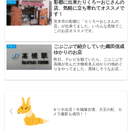
彩都に出来たりくろーおじさんの
グルメ
店、気軽に立ち寄れてオススメで
す！
茨木市の彩都に「りくろーおじさんの
店」が出来てました。いろんな意味でこ
このお店オススメです。
ごぶごぶで紹介していた織田信成
グルメ
ゆかりのお店
昨日、テレビを観ていたら、ごぶごぶで
高槻が生んだ大物有名人ゆかりの地めぐ
りをやってました。美味しそうなお店が
紹介されたので、メモしておきます。
キツネ出没！今城塚古墳、大王の杜、カ
メラ撮影も成功！！