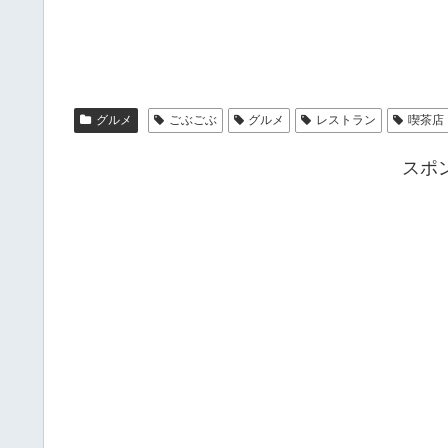
グルメ
ごぶごぶ
グルメ
レストラン
喫茶店
スポ