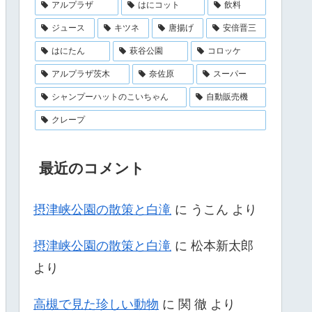
アルプラザ
はにコット
飲料
ジュース
キツネ
唐揚げ
安倍晋三
はにたん
萩谷公園
コロッケ
アルプラザ茨木
奈佐原
スーパー
シャンプーハットのこいちゃん
自動販売機
クレープ
最近のコメント
摂津峡公園の散策と白滝
に
うこん
より
摂津峡公園の散策と白滝
に
松本新太郎
より
高槻で見た珍しい動物
に
関 徹
より