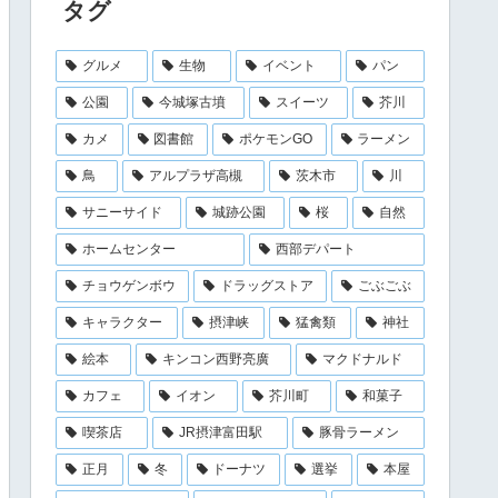
タグ
グルメ
生物
イベント
パン
公園
今城塚古墳
スイーツ
芥川
カメ
図書館
ポケモンGO
ラーメン
鳥
アルプラザ高槻
茨木市
川
サニーサイド
城跡公園
桜
自然
ホームセンター
西部デパート
チョウゲンボウ
ドラッグストア
ごぶごぶ
キャラクター
摂津峡
猛禽類
神社
絵本
キンコン西野亮廣
マクドナルド
カフェ
イオン
芥川町
和菓子
喫茶店
JR摂津富田駅
豚骨ラーメン
正月
冬
ドーナツ
選挙
本屋