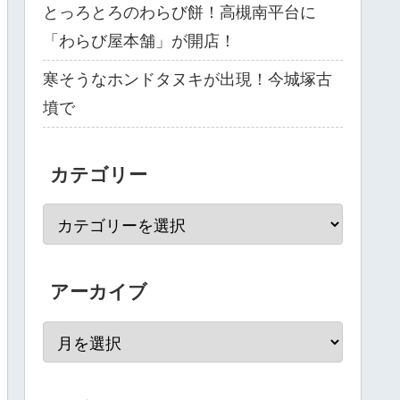
とっろとろのわらび餅！高槻南平台に
「わらび屋本舗」が開店！
寒そうなホンドタヌキが出現！今城塚古
墳で
カテゴリー
アーカイブ