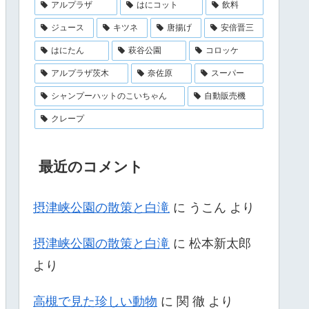
アルプラザ
はにコット
飲料
ジュース
キツネ
唐揚げ
安倍晋三
はにたん
萩谷公園
コロッケ
アルプラザ茨木
奈佐原
スーパー
シャンプーハットのこいちゃん
自動販売機
クレープ
最近のコメント
摂津峡公園の散策と白滝
に
うこん
より
摂津峡公園の散策と白滝
に
松本新太郎
より
高槻で見た珍しい動物
に
関 徹
より