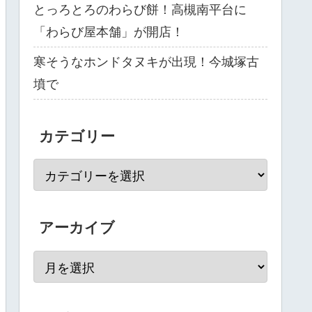
とっろとろのわらび餅！高槻南平台に
「わらび屋本舗」が開店！
寒そうなホンドタヌキが出現！今城塚古
墳で
カテゴリー
アーカイブ