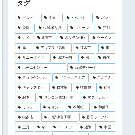
タグ
グルメ
生物
イベント
パン
公園
今城塚古墳
スイーツ
芥川
カメ
図書館
ポケモンGO
ラーメン
鳥
アルプラザ高槻
茨木市
川
サニーサイド
城跡公園
桜
自然
ホームセンター
西部デパート
チョウゲンボウ
ドラッグストア
ごぶごぶ
キャラクター
摂津峡
猛禽類
神社
絵本
キンコン西野亮廣
マクドナルド
カフェ
イオン
芥川町
和菓子
喫茶店
JR摂津富田駅
豚骨ラーメン
正月
冬
ドーナツ
選挙
本屋