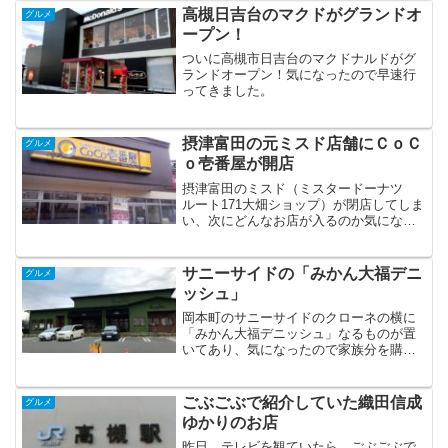
高槻日吉台のマクドがグランドオ
グルメ
ープン！
ついに高槻市日吉台のマクドナルドがグ
ランドオープン！気になったので早速行
ってきました。
摂津富田の元ミスド店舗にＣｏＣ
グルメ
ｏ壱番屋が開店
摂津富田のミスド（ミスタードーナツ
ルート171大畑ショップ）が閉店してしま
い、次にどんなお店が入るのか気になっ
てましたが、判明しました！カレーハウ
スCoCo壱番屋でした！
サニーサイドの「みかん大福デニ
グルメ
ッシュ」
岡本町のサニーサイドのクローネの横に
「みかん大福デニッシュ」なるものが置
いてあり、気になったので家族分を購入
し帰宅。「みかん大福デニッシュ」を買
って帰って家族で一緒に食べたところ、
なかなかの好評でした。
ごぶごぶで紹介していた織田信成
グルメ
ゆかりのお店
昨日、テレビを観ていたら、ごぶごぶで